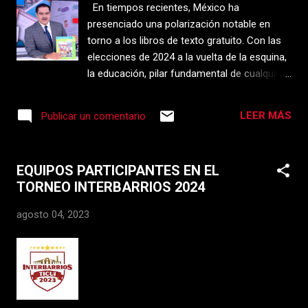
En tiempos recientes, México ha
recurso para los educadores. Una de las
presenciado una polarización notable en
aplicaciones más emocionantes es el uso
torno a los libros de texto gratuito. Con las
de ChatGPT, una avanzada IA de
elecciones de 2024 a la vuelta de la esquina,
procesamiento de lenguaje natural
la educación, pilar fundamental de cualquier
desarrollada por OpenAI. El Poder de
sociedad, ha sido víctima de desinformación
ChatGPT en la Educación ChatGPT se ha
y manipulación política. Las Acusaciones
destacado como una herramienta versátil
LEER MÁS
Publicar un comentario
Medios como TV Azteca y personalidades
que puede potenciar la creatividad y la
influyentes han expresado inquietudes sobre
efectividad en la planificación ed...
la presencia del “virus del comunismo” en los
EQUIPOS PARTICIPANTES EN EL
nuevos libros. Estos medios sugieren que
TORNEO INTERBARRIOS 2024
estos libros pretenden imponer una
ideología comunista a las mentes jóvenes.
agosto 04, 2023
Es cierto que los libros presentan errores, tal
vez ortográficos o de redacción. Sin
embargo, estos deslices también se han
manifestado en ediciones anteriores en
otros seccenios sin causar tanta
controversia. Pero, ¿errores ortográficos