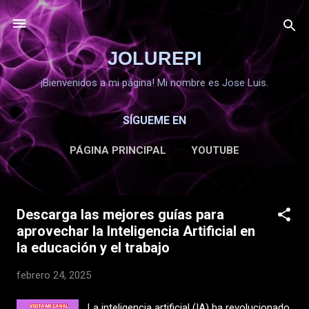
Ir al contenido principal
JOLUREPI
¡Bienvenidos a mi página! Mi nombre es Jose Luis.
SÍGUEME EN
PÁGINA PRINCIPAL
YOUTUBE
FACEBOOK/JOLUREPI
MÁS…
YOUTUBE EDUCATIVO
Descarga las mejores guías para
E
aprovechar la Inteligencia Artificial en
n
la educación y el trabajo
t
r
febrero 24, 2025
a
d
La inteligencia artificial (IA) ha revolucionado