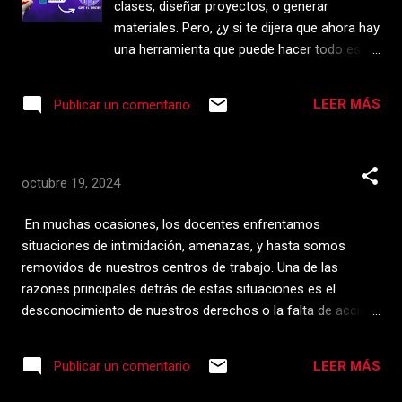
clases, diseñar proyectos, o generar
sugiriendo estrategias que potenci...
materiales. Pero, ¿y si te dijera que ahora hay
una herramienta que puede hacer todo eso
por ti en cuestión de minutos? Te presento
GPT El Profe , una herramienta basada en
LEER MÁS
Publicar un comentario
inteligencia artificial que está cambiando la
forma en que los maestros planean sus
clases. En este artículo te cuento cómo
funciona, qué puede hacer por ti y por qué
octubre 19, 2024
deberías probarla ya. ¿Qué es GPT El Profe?
GPT El Profe es como un asistente
En muchas ocasiones, los docentes enfrentamos
educativo diseñado especialmente para
situaciones de intimidación, amenazas, y hasta somos
maestros. Se basa en ChatGPT y es capaz
removidos de nuestros centros de trabajo. Una de las
de crear planeaciones didácticas completas,
razones principales detrás de estas situaciones es el
proyectos integradores y hasta materiales
desconocimiento de nuestros derechos o la falta de acción
imprimibles alineados con los principios de
oportuna. Es fundamental que estemos preparados para
la Nueva Escuela Mexicana . Lo mejor es que
reportar cualquier incidente que ocurra en nuestro entorno
LEER MÁS
Publicar un comentario
puedes usarlo desde la versión gratuita de
laboral, ya sea dentro de nuestra aula o en la escuela en
ChatGPT, aunque también funciona con la
general. Mantener una documentación adecuada y precisa