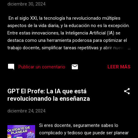
diciembre 30, 2024
tiempo en la planificación de clases. • Estrategias para
personalizar el aprendizaje de tus estudiantes. •
En el siglo XXI, la tecnología ha revolucionado múltiples
Innovaciones emergentes en la educación digital. 🌐 Ideal
aspectos de la vida diaria, y la educación no es la excepción.
para docentes, líderes educativos y estu...
Entre estas innovaciones, la Inteligencia Artificial (IA) se
destaca como una herramienta poderosa para optimizar el
trabajo docente, simplificar tareas repetitivas y abrir nuevas
posibilidades para la personalización del aprendizaje.
Beneficios de la IA en la Enseñanza Planeación Educativa
LEER MÁS
Publicar un comentario
Automatizada: Con herramientas como el GPT El Profe, los
maestros pueden generar planeaciones y proyectos
educativos alineados con la Nueva Escuela Mexicana,
GPT El Profe: La IA que está
integrando campos formativos y ejes articuladores
revolucionando la enseñanza
específicos​​. Evaluaciones Eficientes: La IA permite diseñar
instrumentos de evaluación basados en Procesos de
diciembre 24, 2024
Desarrollo de Aprendizaje (PDA), asegurando una
retroalimentación formativa y específica​​. Personalización
Si eres docente, seguramente sabes lo
del Aprendizaje: Mediante análisis de datos, es posible
complicado y tedioso que puede ser planear
identificar las necesidades particulares de cada estudiante,