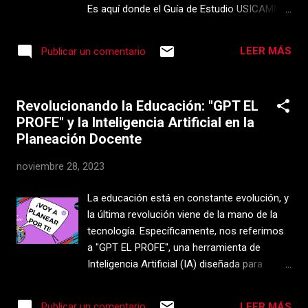
Es aquí donde el Guía de Estudio USICAMM
se presenta como una herramienta
revolucionaria, diseñada para apoyar los
LEER MÁS
Publicar un comentario
procesos de promoción horizontal y vertical
de la Unidad del Sistema para la Carrera de
los Maestros y Maestras (USICAMM). Este
Revolucionando la Educación: "GPT EL
modelo de inteligencia artificial no solo
PROFE" y la Inteligencia Artificial en la
ofrece guías de estudio personalizadas, sino
Planeación Docente
que también genera exámenes de opción
múltiple alineados con los estándares y
noviembre 28, 2023
requisitos actuales de USICAMM,
proporcionando un recurso valioso para el
La educación está en constante evolución, y
desarrollo profesional continuo de los
la última revolución viene de la mano de la
docentes. ¿Qué es el Guía de Estudio
tecnología. Específicamente, nos referimos
USICAMM? El Guía de Estudio USICAMM es
a "GPT EL PROFE", una herramienta de
un modelo avanzado de inteligencia artificial
Inteligencia Artificial (IA) diseñada para
diseñado específicamente para asistir a los
transformar radicalmente la planeación
docentes en su preparación para los
educativa. En este artículo, exploramos
exámenes de promoción. Utiliza tecnologías
LEER MÁS
Publicar un comentario