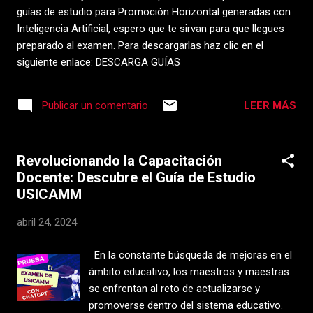
efectiva. Descarga la Presentación Pueden descargar la
guías de estudio para Promoción Horizontal generadas con
presentación en PowerPoint desde el siguiente enlace:
Inteligencia Artificial, espero que te sirvan para que llegues
Descargar Presentación Octava Sesión Ordinaria Contenido
preparado al examen. Para descargarlas haz clic en el
de la Presentación La presentación incluye los siguientes
siguiente enlace: DESCARGA GUÍAS
temas: Presentación: Introducción a los...
LEER MÁS
Publicar un comentario
Revolucionando la Capacitación
Docente: Descubre el Guía de Estudio
USICAMM
abril 24, 2024
En la constante búsqueda de mejoras en el
ámbito educativo, los maestros y maestras
se enfrentan al reto de actualizarse y
promoverse dentro del sistema educativo.