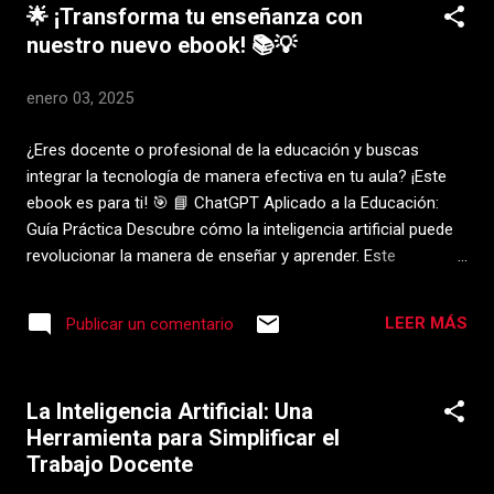
🌟 ¡Transforma tu enseñanza con
función educativa Ser director/a o
nuestro nuevo ebook! 📚💡
supervisor/a implica más que administrar; es
liderar con el corazón y la visión,
enero 03, 2025
conectando necesidades individuales con
metas colectivas. Las principales
¿Eres docente o profesional de la educación y buscas
motivaciones y aprendizajes de quienes
integrar la tecnología de manera efectiva en tu aula? ¡Este
ocupan estas funciones reflejan el deseo de
ebook es para ti! 🎯 📘 ChatGPT Aplicado a la Educación:
impactar positivamente en las comunidades
Guía Práctica Descubre cómo la inteligencia artificial puede
escolares, superar desafíos y construir
revolucionar la manera de enseñar y aprender. Este
ambientes de confianza y aprendizaje. Es
completo manual incluye: ✅ Introducción detallada a
fundamental proyectar una imagen de
ChatGPT: Aprende cómo funciona esta poderosa
liderazgo inclusivo, comprometido y
LEER MÁS
Publicar un comentario
herramienta. ✅ Aplicaciones prácticas: Desde tutorías
transformador. La importancia de la
personalizadas hasta planificación de proyectos educativos.
narrativa en el desarrollo docente Reflexión
✅ Herramienta exclusiva: "EL PROFE": Optimiza tus clases
profesional : Narrar permite a los do...
La Inteligencia Artificial: Una
alineadas con la Nueva Escuela Mexicana. ✅ Casos de éxito
Herramienta para Simplificar el
y estrategias: ¡Inspírate con ejemplos reales! ✅ Beneficios y
Trabajo Docente
retos: Prepárate para implementar IA en tu aula con
confianza. 🛠️ ¿Qué encontrarás? • Recursos para ahorrar