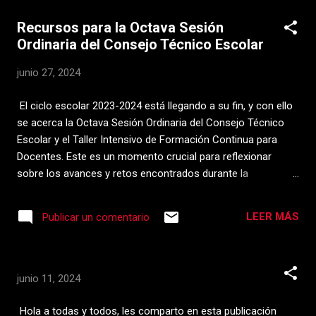
versión Plus para obtener funciones más
sobre estos eventos puede ser clave para salvaguardar
Recursos para la Octava Sesión
avanzadas. ¿Qué puede hacer por ti? Esta
nuestra labor docente. Sin embargo, uno de los mayores
Ordinaria del Consejo Técnico Escolar
herramienta tiene muchas funciones que
desafíos es saber cómo informar correctamente a las
simplific...
autoridades sobre estas situaciones. Es por eso que hoy
junio 27, 2024
quiero compartirte una herramienta sumamente útil que, a
través de la Inteligencia Artificial (IA), te permitirá generar
El ciclo escolar 2023-2024 está llegando a su fin, y con ello
documentos legales de manera rápida y eficiente, sin
se acerca la Octava Sesión Ordinaria del Consejo Técnico
necesidad de pagar a un abogado. Y lo mejor de todo, lo
Escolar y el Taller Intensivo de Formación Continua para
puedes hacer en tan solo tres pasos. Paso 1: Acceder a
Docentes. Este es un momento crucial para reflexionar
Chat...
sobre los avances y retos encontrados durante la
implementación del Plan de Estudio 2022 y para planificar el
próximo ciclo escolar 2024-2025. Para facilitar esta
LEER MÁS
Publicar un comentario
importante labor, hemos preparado una presentación en
PowerPoint que resume las orientaciones y puntos clave del
documento oficial proporcionado por la Secretaría de
Educación Pública (SEP). Esta herramienta les ayudará a
junio 11, 2024
estructurar sus sesiones y a compartir experiencias y
reflexiones con sus colegas de manera organizada y
Hola a todas y todos, les comparto en esta publicación