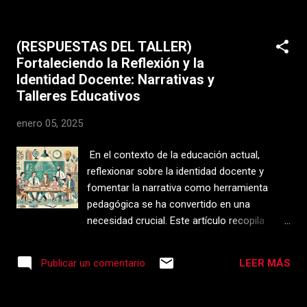
no solo reúne todas las herramientas que
necesito, sino que también elimina el estrés
(RESPUESTAS DEL TALLER)
de tener múltiples suscripciones y pagos. Si
Fortaleciendo la Reflexión y la
estás buscando una forma eficiente de
Identidad Docente: Narrativas y
llevar tus proyectos al siguiente nivel, sigue
Talleres Educativos
leyendo para descubrir cómo
ConjuntasSEO.com puede ser tu mejor
enero 05, 2025
aliado. Un Todo-en-Uno para Proyectos
Educativos y Creativos Como docente y
En el contexto de la educación actual,
creador de contenido, siempre estoy
reflexionar sobre la identidad docente y
buscando formas de optimizar mi tiempo y
fomentar la narrativa como herramienta
mejorar la calidad de mi trabajo. Antes de
pedagógica se ha convertido en una
usar ConjuntasSEO.com , tenía que
necesidad crucial. Este artículo recopila
suscribirme a varias plataformas por
ideas, estrategias y actividades que pueden
separado: una para diseño gráfico, otra para
enriquecer un taller orientado a promover la
edición de video y otra más para generación
LEER MÁS
Publicar un comentario
escritura y el diálogo colectivo entre
de contenido. Esto no solo era c...
docentes, fortaleciendo su práctica y
bienestar. Reflexiones sobre la identidad y la