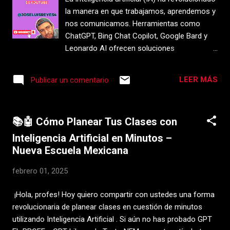
a
la manera en que trabajamos, aprendemos y
s
nos comunicamos. Herramientas como
ChatGPT, Bing Chat Copilot, Google Bard y
Leonardo AI ofrecen soluciones
innovadoras para docentes, estudiantes y
profesionales. Si deseas aprender a
LEER MÁS
Publicar un comentario
utilizarlas al máximo, aquí te compartimos
una serie de guías gratuitas en español para
descargar. 1. Guía para docentes: Cómo usar
📚🤖 Cómo Planear Tus Clases con
ChatGPT - Mineduc Esta guía está diseñada
específicamente para educadores que
Inteligencia Artificial en Minutos –
desean integrar ChatGPT en su metodología
Nueva Escuela Mexicana
de enseñanza. Aprende a potenciar el
febrero 01, 2025
aprendizaje activo y a desarrollar estrategias
pedagógicas basadas en IA. 2. Las
¡Hola, profes! Hoy quiero compartir con ustedes una forma
instrucciones de oro: Cómo usar ChatGPT,
revolucionaria de planear clases en cuestión de minutos
Bing y Bard Aprende las mejores estrategias
utilizando Inteligencia Artificial . Si aún no has probado GPT
para hacer preguntas efectivas a estos